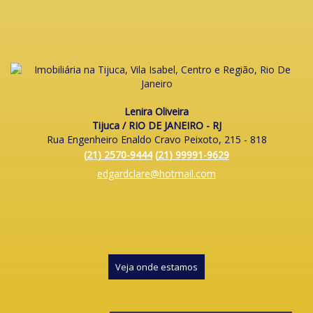
Lenira Oliveira
Tijuca / RIO DE JANEIRO - RJ
Rua Engenheiro Enaldo Cravo Peixoto, 215 - 818
(
21
)
2570-9444
(
21
)
99991-9629
edgardclare@hotmail.com
Veja onde estamos